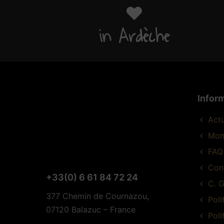
❤️
in Ardèche
Infor
Actu
Mon
FAQ
Con
+33(0) 6 61 84 72 24
C. G
377 Chemin de Cournazou,
Poli
07120 Balazuc – France
Poli