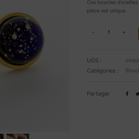
Ces boucles d’oreilles
pièce est unique.
quantité
-
+
de
Coquette
–
UGS :
coqu
Sous
Catégories :
Boucl
les
étoiles
Partager