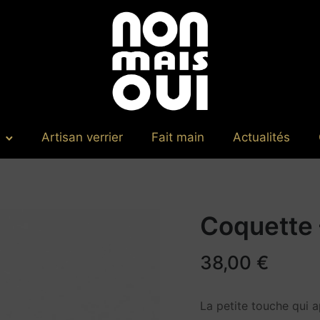
Artisan verrier
Fait main
Actualités
Coquette 
38,00
€
La petite touche qui 