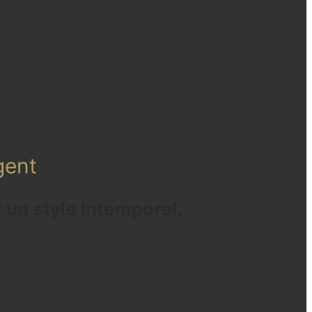
gent
r un style intemporel.