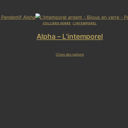
COLLIERS VERRE
,
L'INTEMPOREL
Alpha – L’intemporel
58,00
€
Choix des options
Ce
produit
a
plusieurs
variations.
Les
options
peuvent
être