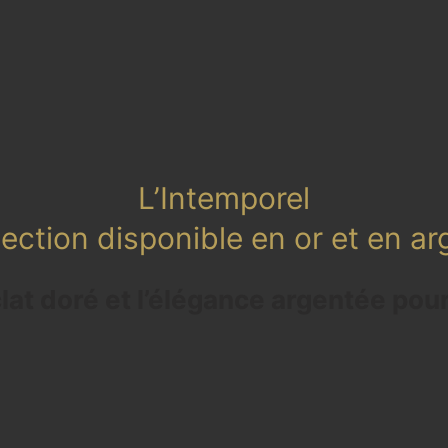
L’Intemporel
lection disponible en or et en ar
lat doré et l’élégance argentée pou