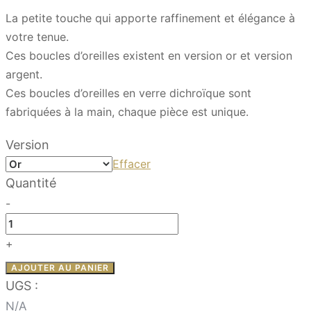
La petite touche qui apporte raffinement et élégance à
votre tenue.
Ces boucles d’oreilles existent en version or et version
argent.
Ces boucles d’oreilles en verre dichroïque sont
fabriquées à la main, chaque pièce est unique.
Version
Effacer
Quantité
-
quantité
de
+
Coquette
AJOUTER AU PANIER
–
UGS :
L’intemporel
N/A