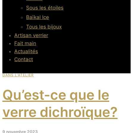
Sous les étoiles
Baïkal Ice
Tous les bijoux
Artisan verrier
Fait main
Actualités
Contact
DANS L'ATELIER
Qu’est-ce que le
verre dichroïque?
9 novembre 2023