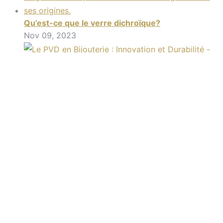
Qu’est-ce que le verre dichroïque?
Nov 09, 2023
Qu’est-ce que le PVD?
Oct 04, 2023
PRÉCEDENT
La magie du bijou en verre artisanal pour Noël > -10%
sur les bijoux
SUIVANT
Qu’est-ce que le PVD?