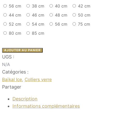
56 cm
38 cm
40 cm
42 cm
44 cm
46 cm
48 cm
50 cm
52 cm
54 cm
56 cm
75 cm
80 cm
85 cm
AJOUTER AU PANIER
UGS :
N/A
Catégories :
Baïkal Ice
,
Colliers verre
Partager
Description
Informations complémentaires