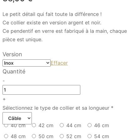
Le petit détail qui fait toute la différence !
Ce collier existe en version argent et noir.
Ce pendentif en verre est fabriqué à la main, chaque
pièce est unique.
Version
Effacer
Quantité
-
quantité
de
+
Luna
Sélectionnez le type de collier et sa longueur
*
–
Baïkal
40 cm
42 cm
44 cm
46 cm
Ice
48 cm
50 cm
52 cm
54 cm