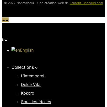
© 2022 Nonmaisoui - Une création web de
Laurent-Chabaud.com
fr
English
Collections
L’intemporel
Dolce Vita
Kokoro
Sous les étoiles