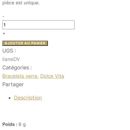
pièce est unique.
-
quantité
de
+
Liane
AJOUTER AU PANIER
–
UGS :
Dolce
lianeDV
Vita
Catégories :
Bracelets verre
,
Dolce Vita
Partager
Description
Poids :
6 g